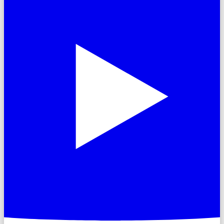
Médias
Ce que la presse dit de FOKUS.
FOKUS sur les réseaux sociaux.
Communiqués de presse
Calendrier
Participer