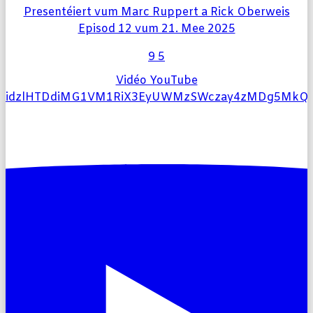
Presentéiert vum Marc Ruppert a Rick Oberweis
Episod 12 vum 21. Mee 2025
9
5
Vidéo YouTube
l9idzlHTDdiMG1VM1RiX3EyUWMzSWczay4zMDg5Mk