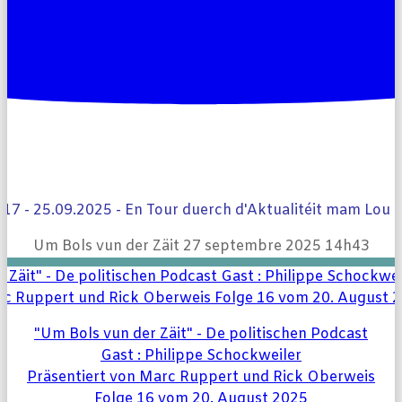
Lëtzebuergesch
Italiano
Rechercher
 17 - 25.09.2025 - En Tour duerch d'Aktualitéit mam Lou L
Um Bols vun der Zäit
27 septembre 2025 14h43
"Um Bols vun der Zäit" - De politischen Podcast
Gast : Philippe Schockweiler
Präsentiert von Marc Ruppert und Rick Oberweis
Folge 16 vom 20. August 2025