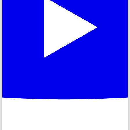
Documents de position
Notre structure
Notre Comité exécutif
Notre Comité national
Documents du parti