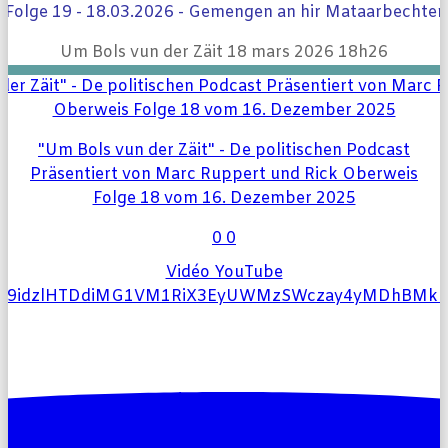
Nos statuts
Folge 19 - 18.03.2026 - Gemengen an hir Mataarbechter
Um Bols vun der Zäit
18 mars 2026 18h26
Notre programme de base
"Um Bols vun der Zäit" - De politischen Podcast
Notre règlement intérieur
Präsentiert von Marc Ruppert und Rick Oberweis
Folge 18 vom 16. Dezember 2025
0
0
Um Bols vun der Zäit
Vidéo YouTube
l9idzlHTDdiMG1VM1RiX3EyUWMzSWczay4yMDhBMk
Le podcast
Blog