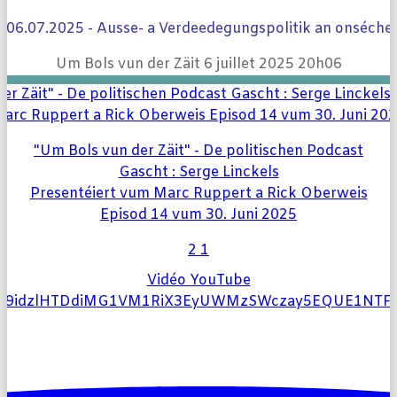
- 06.07.2025 - Ausse- a Verdeedegungspolitik an onséche
Um Bols vun der Zäit
6 juillet 2025 20h06
"Um Bols vun der Zäit" - De politischen Podcast
Gascht : Serge Linckels
Presentéiert vum Marc Ruppert a Rick Oberweis
Episod 14 vum 30. Juni 2025
2
1
Vidéo YouTube
l9idzlHTDdiMG1VM1RiX3EyUWMzSWczay5EQUE1NT