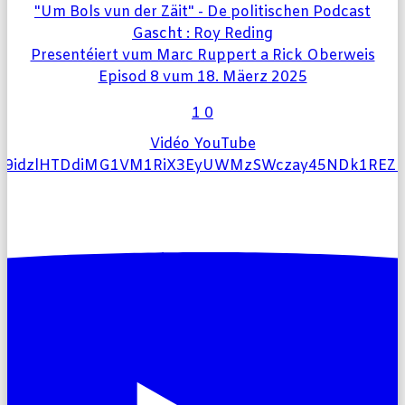
"Um Bols vun der Zäit" - De politischen Podcast
Gascht : Roy Reding
Presentéiert vum Marc Ruppert a Rick Oberweis
Episod 8 vum 18. Mäerz 2025
1
0
Vidéo YouTube
l9idzlHTDdiMG1VM1RiX3EyUWMzSWczay45NDk1RE