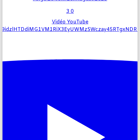
3
0
Vidéo YouTube
l9idzlHTDdiMG1VM1RiX3EyUWMzSWczay45RTgxND