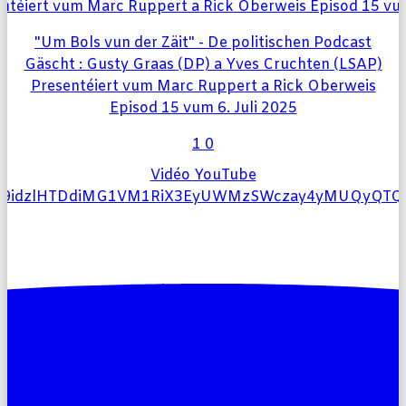
"Um Bols vun der Zäit" - De politischen Podcast
Gäscht : Gusty Graas (DP) a Yves Cruchten (LSAP)
Presentéiert vum Marc Ruppert a Rick Oberweis
Episod 15 vum 6. Juli 2025
1
0
Vidéo YouTube
l9idzlHTDdiMG1VM1RiX3EyUWMzSWczay4yMUQyQT