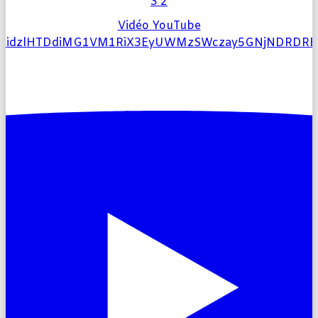
3
2
Vidéo YouTube
l9idzlHTDdiMG1VM1RiX3EyUWMzSWczay5GNjNDRD