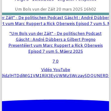
Um Bols vun der Zäit
20 mars 2025 16h02
"Um Bols vun der Zäit" - De politischen Podcast
Gäscht : André Dübbers a Gilbert Pregno
Presentéiert vum Marc Ruppert a Rick Oberweis
Episod 7 vum 5. Mäerz 2025
7
0
Vidéo YouTube
l9idzlHTDdiMG1VM1RiX3EyUWMzSWczay5DQUNERD