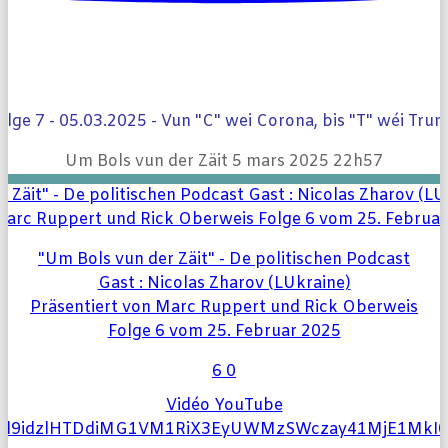
olge 7 - 05.03.2025 - Vun "C" wei Corona, bis "T" wéi Tru
Um Bols vun der Zäit
5 mars 2025 22h57
"Um Bols vun der Zäit" - De politischen Podcast
Gast : Nicolas Zharov (LUkraine)
Präsentiert von Marc Ruppert und Rick Oberweis
Folge 6 vom 25. Februar 2025
6
0
Vidéo YouTube
Vl9idzlHTDdiMG1VM1RiX3EyUWMzSWczay41MjE1MkI