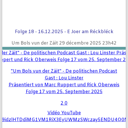
Devenir membre
Folge 18 - 16.12.2025 - E Joer am Réckbléck
Um Bols vun der Zäit
29 décembre 2025 23h42
Je fais un don
Info
"Um Bols vun der Zäit" - De politischen Podcast
Gast : Lou Linster
Präsentiert von Marc Ruppert und Rick Oberweis
Questions parlementaires d’actualité
Folge 17 vom 25. September 2025
2
0
Structure de ce site web
Vidéo YouTube
l9idzlHTDdiMG1VM1RiX3EyUWMzSWczay5ENDU4Q0