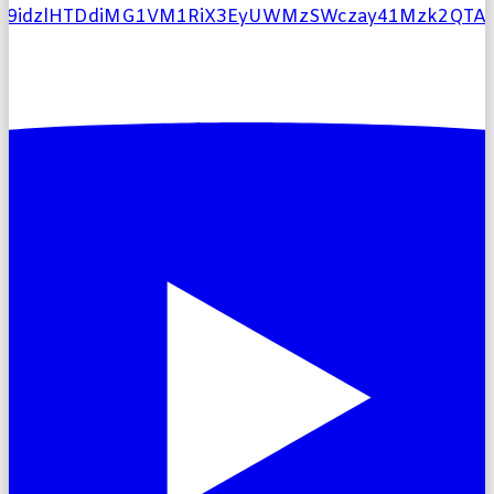
l9idzlHTDdiMG1VM1RiX3EyUWMzSWczay41Mzk2QT