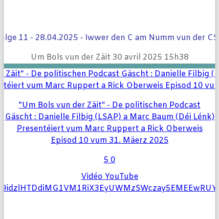
olge 11 - 28.04.2025 - Iwwer den C am Numm vun der C
Um Bols vun der Zäit
30 avril 2025 15h38
"Um Bols vun der Zäit" - De politischen Podcast
Gäscht : Danielle Filbig (LSAP) a Marc Baum (Déi Lénk)
Presentéiert vum Marc Ruppert a Rick Oberweis
Episod 10 vum 31. Mäerz 2025
5
0
Vidéo YouTube
l9idzlHTDdiMG1VM1RiX3EyUWMzSWczay5EMEEwRU