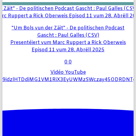
"Um Bols vun der Zäit" - De politischen Podcast
Gascht : Paul Galles (CSV)
Presentéiert vum Marc Ruppert a Rick Oberweis
Episod 11 vum 28. Abrëll 2025
0
0
Vidéo YouTube
l9idzlHTDdiMG1VM1RiX3EyUWMzSWczay45ODRDNT