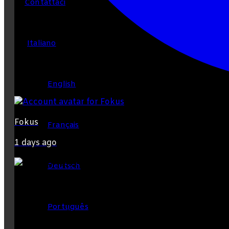
Contattaci
Italiano
English
Fokus
Français
1 days ago
Deutsch
Português