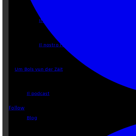
Il nostro programma di base
Il nostro regolamento interno
Um Bols vun der Zäit
Il podcast
Follow
Blog