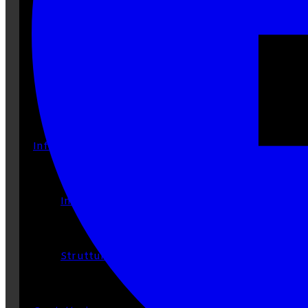
Diventa membro
Faccio una donazione
Info
Interrogazioni parlamentari attuali
Struttura di questo sito web