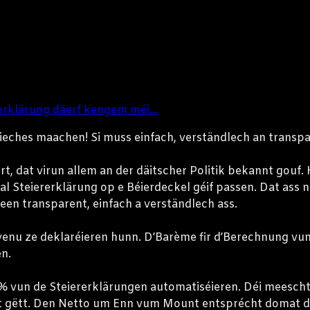
rerklärung däerf kengem méi...
eches maachen! Si muss einfach, verständlech an transpa
t, dat virun allem an der däitscher Politik bekannt gouf.
mal Steiererklärung op e Béierdeckel géif passen. Dat as
deen transparent, einfach a verständlech ass.
 Revenu ze deklaréieren hunn. D’Barème fir d’Berechnung vu
n.
% vun de Steiererklärungen automatiséieren. Déi meescht 
ent gëtt. Den Netto um Enn vum Mount entsprécht domat d