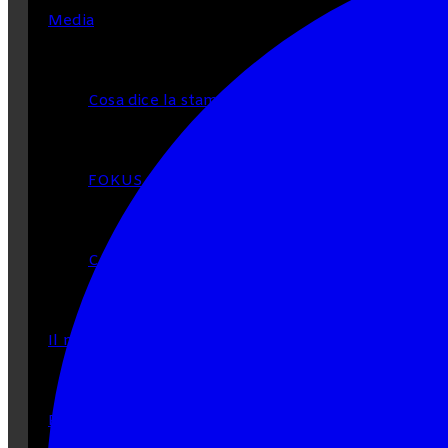
Media
Cosa dice la stampa di FOKUS
FOKUS nei social network
Comunicati stampa
Il nostro calendario
Partecipa