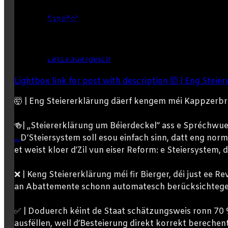
Español
Lëtzebuergesch
Lightbox link for post with description 🤯 | Eng Steie
🤯 | Eng Steiererklärung däerf kengem méi Kappzerbri
Cerca
🍻| „Steiererklärung um Béierdeckel” ass e Spréchwuer
...
D’Steiersystem soll esou einfach sinn, datt eng nor
per
et weist kloer d’Zil vun eiser Reform: e Steiersystem, 
❌ | Keng Steiererklärung méi fir Bierger, déi just ee
an Abattemente schonn automatesch berücksichtege
✅ | Doduerch kéint de Staat schätzungsweis ronn 70 
ausfëllen, well d’Besteierung direkt korrekt berech