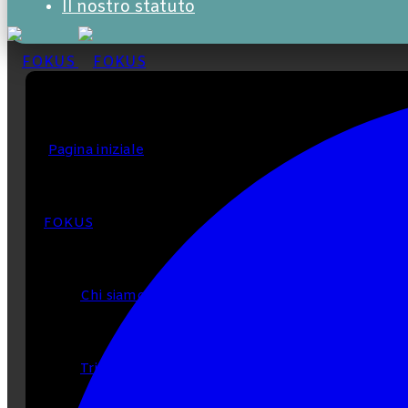
Il nostro statuto
aspetto
Pagina iniziale
FOKUS
Chi siamo
Tribune Libre / Parliamone