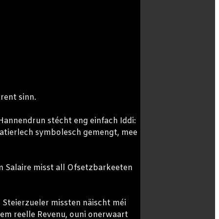
rent sinn.
 Hannendrun stécht eng einfach Iddi:
s natierlech symbolesch gemengt, mee
m Salaire misst all Ofsetzbarkeeten
Steierzueler missten näischt méi
em reelle Revenu, ouni onerwaart