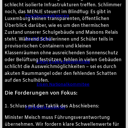
schlecht isolierte Infrastrukturen treffen. Schlimmer
noch, das MENJE steuert im Blindflug: Es gibt in
Positiounspabeieren
Luxemburg keinen transparenten, öffentlichen
Überblick darüber, wie es um den thermischen
Zustand unserer Schulgebäude und Maisons Relais
Eis Struktur
steht. Während Schülerinnen und Schüler teils in
provisorischen Containern und kleinen
Klassenräumen ohne ausreichenden Sonnenschutz
oder Belüftung festsitzen, fehlen in vielen Gebäuden
Eisen Exekutivkommitee
schlicht die Ausweichmöglichkeiten – sei es durch
akuten Raummangel oder den fehlenden Schatten
auf den Schulhöfen.
Eisen Nationalkommitee
Die Forderungen von Fokus:
1. Schluss mit der Taktik des Abschiebens:
Parteidokumenter
Minister Meisch muss Führungsverantwortung
übernehmen. Wir fordern klare Schwellenwerte für