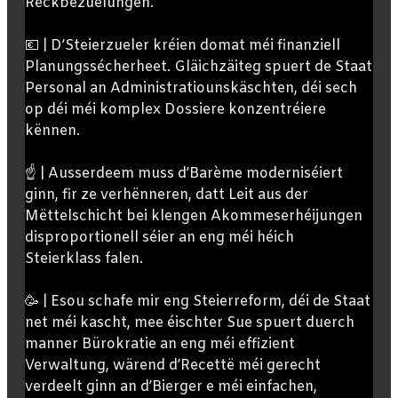
Réckbezuelungen.
💶 | D’Steierzueler kréien domat méi finanziell
Planungssécherheet. Gläichzäiteg spuert de Staat
Personal an Administratiounskäschten, déi sech
op déi méi komplex Dossiere konzentréiere
kënnen.
☝️ | Ausserdeem muss d’Barème moderniséiert
ginn, fir ze verhënneren, datt Leit aus der
Mëttelschicht bei klengen Akommeserhéijungen
disproportionell séier an eng méi héich
Steierklass falen.
🥳 | Esou schafe mir eng Steierreform, déi de Staat
net méi kascht, mee éischter Sue spuert duerch
manner Bürokratie an eng méi effizient
Verwaltung, wärend d’Recettë méi gerecht
verdeelt ginn an d’Bierger e méi einfachen,