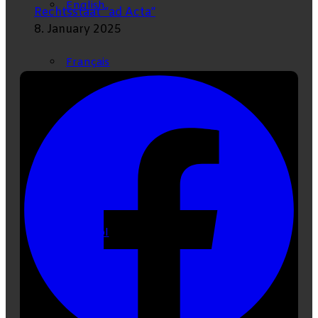
English
Rechtsstaat “ad Acta”
8. January 2025
Français
Deutsch
Português
Español
Italiano