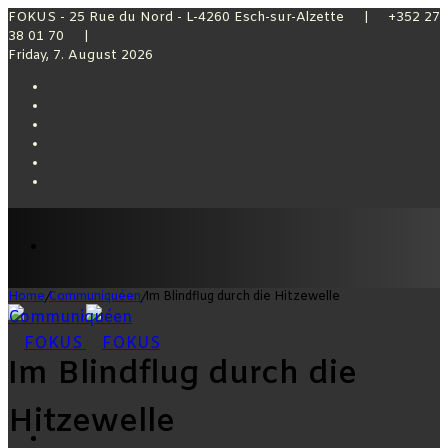
FOKUS - 25 Rue du Nord - L-4260 Esch-sur-Alzette | +352 27
38 01 70 |
Friday, 7. August 2026
Facebook
X
YouTube
Instagram
Sidebar
Switch
skin
Menu
Home
/
Communiquéen
/
Im Blindflug durch die Hitzewelle
Communiquéen
Im Blindflug durch die
Hitzewelle
Switch