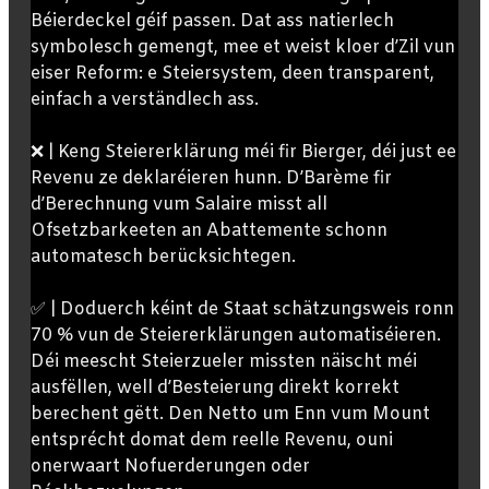
Béierdeckel géif passen. Dat ass natierlech
symbolesch gemengt, mee et weist kloer d’Zil vun
eiser Reform: e Steiersystem, deen transparent,
einfach a verständlech ass.
❌ | Keng Steiererklärung méi fir Bierger, déi just ee
Revenu ze deklaréieren hunn. D’Barème fir
d’Berechnung vum Salaire misst all
Ofsetzbarkeeten an Abattemente schonn
automatesch berücksichtegen.
✅ | Doduerch kéint de Staat schätzungsweis ronn
70 % vun de Steiererklärungen automatiséieren.
Déi meescht Steierzueler missten näischt méi
ausfëllen, well d’Besteierung direkt korrekt
berechent gëtt. Den Netto um Enn vum Mount
entsprécht domat dem reelle Revenu, ouni
onerwaart Nofuerderungen oder