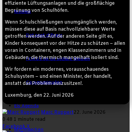
effiziente Lüftungsanlagen und die großflächige
Begrünung von Schulhöfen.
Medien
Wenn Schulschließungen unumgänglich werden,
müssen diese auf Basis nachvollziehbarer Werte
Dat seet d’Press
getroffen werden. Auf der anderen Seite gilt es,
Kinder konsequent vor der Hitze zu schützen – allen
voran in Containern, engen Klassenzimmern und in
Gebäuden, die thermisch mangelhaft isoliert sind.
FOKUS op de soziale Medien
Wir fordern ein modernes, vorausschauendes
Schulsystem – und einen Minister, der handelt,
Communiquéen
anstatt das Problem auszusitzen!.
Luxemburg, den 22. Juni 2026
Eis Agenda
Marc Ruppert
22. June 2026
0
48
1 minute read
LinkedIn
Tumblr
Pinterest
Reddit
VKontakte
Share
Print
Facebook
X
Matmaachen