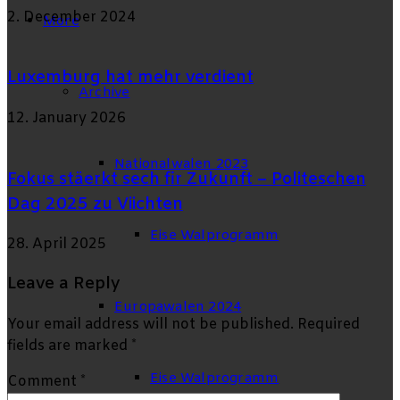
2. December 2024
More
Luxemburg hat mehr verdient
Archive
12. January 2026
Nationalwalen 2023
Fokus stäerkt sech fir Zukunft – Politeschen
Dag 2025 zu Viichten
Eise Walprogramm
28. April 2025
Leave a Reply
Europawalen 2024
Your email address will not be published.
Required
fields are marked
*
Eise Walprogramm
Comment
*