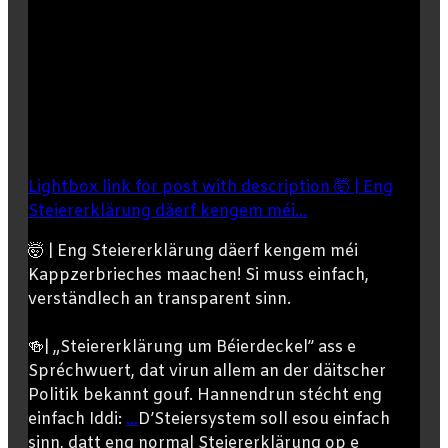
Lightbox link for post with description 🤯 | Eng
Steiererklärung däerf kengem méi...
🤯 | Eng Steiererklärung däerf kengem méi
Kappzerbrieches maachen! Si muss einfach,
verständlech an transparent sinn.
🍻| „Steiererklärung um Béierdeckel” ass e
Spréchwuert, dat virun allem an der däitscher
Politik bekannt gouf. Hannendrun stécht eng
einfach Iddi:
...
D’Steiersystem soll esou einfach
sinn, datt eng normal Steiererklärung op e