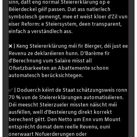
sinn, datt eng normal Steiererklärung op e
Béierdeckel géif passen. Dat ass natierlech
symbolesch gemengt, mee et weist kloer d’Zil vun
eiser Reform: e Steiersystem, deen transparent,
einfach a verständlech ass.
❌ | Keng Steiererklärung méi fir Bierger, déi just ee
Revenu ze deklaréieren hunn. D’Barème fir
d’Berechnung vum Salaire misst all
Ofsetzbarkeeten an Abattemente schonn
automatesch berücksichtegen.
✅ | Doduerch kéint de Staat schätzungsweis ronn
70 % vun de Steiererklärungen automatiséieren.
Déi meescht Steierzueler missten näischt méi
ausfëllen, well d’Besteierung direkt korrekt
berechent gëtt. Den Netto um Enn vum Mount
entsprécht domat dem reelle Revenu, ouni
onerwaart Nofuerderungen oder