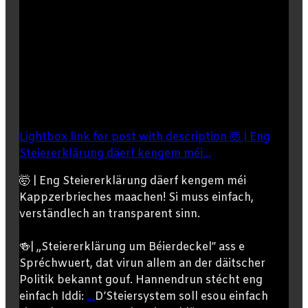
Lightbox link for post with description 🤯 | Eng
Steiererklärung däerf kengem méi...
🤯 | Eng Steiererklärung däerf kengem méi
Kappzerbrieches maachen! Si muss einfach,
verständlech an transparent sinn.
🍻| „Steiererklärung um Béierdeckel” ass e
Spréchwuert, dat virun allem an der däitscher
Politik bekannt gouf. Hannendrun stécht eng
einfach Iddi:
...
D’Steiersystem soll esou einfach