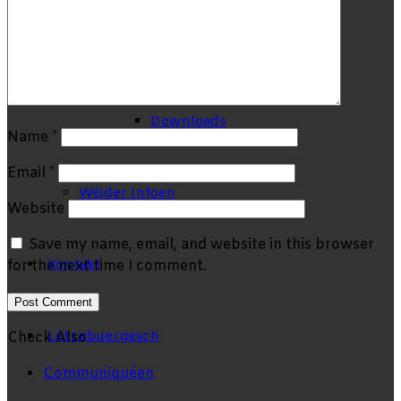
Véier Visioune fir Europa
Downloads
Name
*
Email
*
Wéider Infoen
Website
Save my name, email, and website in this browser
Kontakt
for the next time I comment.
Lëtzebuergesch
Check Also
Close
Communiquéen