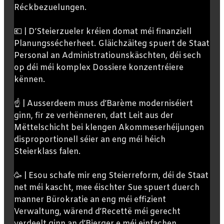
Réckbezuelungen.
💶 | D’Steierzueler kréien domat méi finanziell
Planungssécherheet. Gläichzäiteg spuert de Staat
Personal an Administratiounskäschten, déi sech
op déi méi komplex Dossiere konzentréiere
kënnen.
☝️ | Ausserdeem muss d’Barème moderniséiert
ginn, fir ze verhënneren, datt Leit aus der
Mëttelschicht bei klengen Akommeserhéijungen
disproportionell séier an eng méi héich
Steierklass falen.
🥳 | Esou schafe mir eng Steierreform, déi de Staat
net méi kascht, mee éischter Sue spuert duerch
manner Bürokratie an eng méi effizient
Verwaltung, wärend d’Recettë méi gerecht
verdeelt ginn an d’Bierger e méi einfachen,