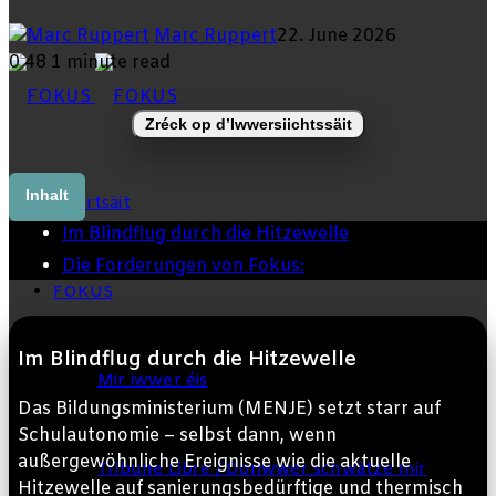
Marc Ruppert
22. June 2026
0
48
1 minute read
skin
Zréck op d’Iwwersiichtssäit
Inhalt
Startsäit
Im Blindflug durch die Hitzewelle
Die Forderungen von Fokus:
FOKUS
Im Blindflug durch die Hitzewelle
Mir iwwer éis
Das Bildungsministerium (MENJE) setzt starr auf
Schulautonomie – selbst dann, wenn
außergewöhnliche Ereignisse wie die aktuelle
Tribune Libre / Doriwwer schwätze mir
Hitzewelle auf sanierungsbedürftige und thermisch