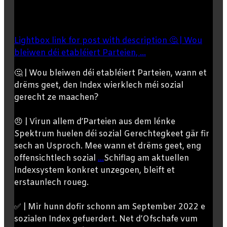
Lightbox link for post with description 🤔 | Wou
bleiwen déi etabléiert Parteien, ...
🤔 | Wou bleiwen déi etabléiert Parteien, wann et
drëms geet, den Index wierklech méi sozial
gerecht ze maachen?
😠 | Virun allem d’Parteien aus dem lénke
Spektrum huelen déi sozial Gerechtegkeet gär fir
sech an Usproch. Mee wann et drëms geet, eng
offensichtlech sozial
...
Schiflag am aktuellen
Indexsystem konkret unzegoen, bleift et
erstaunlech roueg.
✅ | Mir hunn dofir schonn am September 2022 e
sozialen Index gefuerdert. Net d’Ofschafe vum