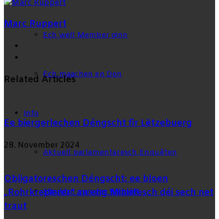
via
Email
Marc Ruppert
Ech wëll Member ginn
Facebook
X
Ech maachen en Don
Related Articles
Info
Ee biergerlechen Déngscht fir Lëtzebuerg
28. November 2024
Aktuell parlamentaresch Enquêten
Obligatoreschen Déngscht: ee bloen
„Rohrkrepierer“ an eng Ministesch déi sech net
Struktur vun der Websäit
traut