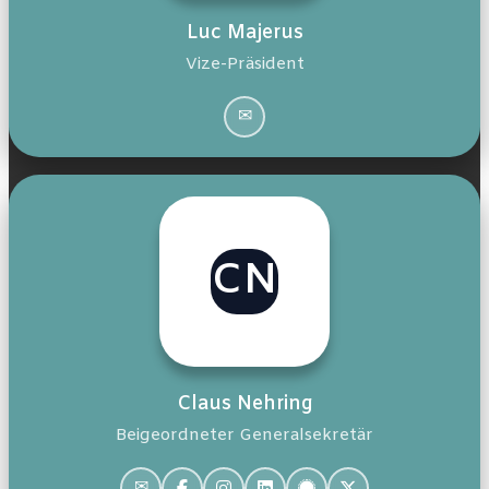
Luc Majerus
Documento de posição
Vize-Präsident
✉
A nossa estrutura
O nosso Comité Executivo
CN
O nosso Comité Nacional
Claus Nehring
Documentos do partido
Beigeordneter Generalsekretär
✉