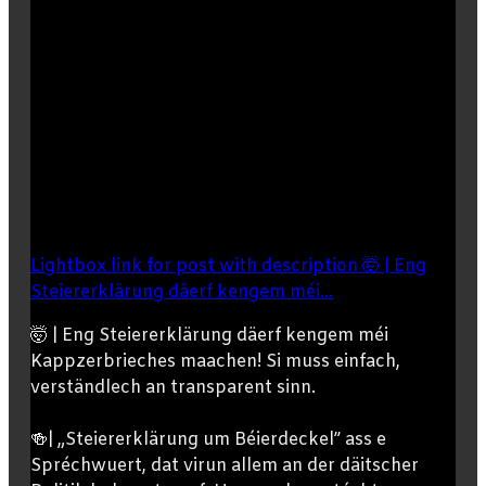
Lightbox link for post with description 🤯 | Eng
Steiererklärung däerf kengem méi...
🤯 | Eng Steiererklärung däerf kengem méi
Kappzerbrieches maachen! Si muss einfach,
verständlech an transparent sinn.
🍻| „Steiererklärung um Béierdeckel” ass e
Spréchwuert, dat virun allem an der däitscher