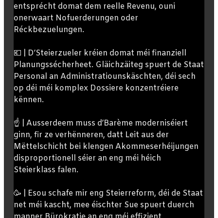
entsprécht domat dem reelle Revenu, ouni
onerwaart Nofuerderungen oder
Réckbezuelungen.
💶 | D’Steierzueler kréien domat méi finanziell
Planungssécherheet. Gläichzäiteg spuert de Staat
Personal an Administratiounskäschten, déi sech
op déi méi komplex Dossiere konzentréiere
kënnen.
☝️ | Ausserdeem muss d’Barème moderniséiert
ginn, fir ze verhënneren, datt Leit aus der
Mëttelschicht bei klengen Akommeserhéijungen
disproportionell séier an eng méi héich
Steierklass falen.
🥳 | Esou schafe mir eng Steierreform, déi de Staat
net méi kascht, mee éischter Sue spuert duerch
manner Bürokratie an eng méi effizient