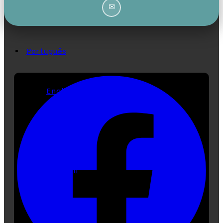
✉
Contacta-nos
Português
English
Français
Deutsch
Español