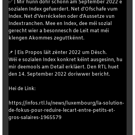
✅ | Mir hunn dofir schonn am September 2022 e
sozialen Index gefuerdert. Net d’Ofschafe vum
Index. Net d’Verréckelen oder d’Aussetze vun
Indextranchen. Mee en Index, dee méi sozial
gerecht wier a besonnesch de Leit mat méi
klengen Akommes zeguttkënnt.
📌 | Eis Propos läit zënter 2022 um Dësch.
Wéi e sozialen Index konkret kéint ausgesinn, hu
mir deemools am Detail erkläert. Den RTL huet
den 14. September 2022 doriwwer bericht.
Hei de Link:
https://infos.rtl.lu/news/luxembourg/la-solution-
de-fokus-pour-reduire-lecart-entre-petits-et-
gros-salaires-1965579