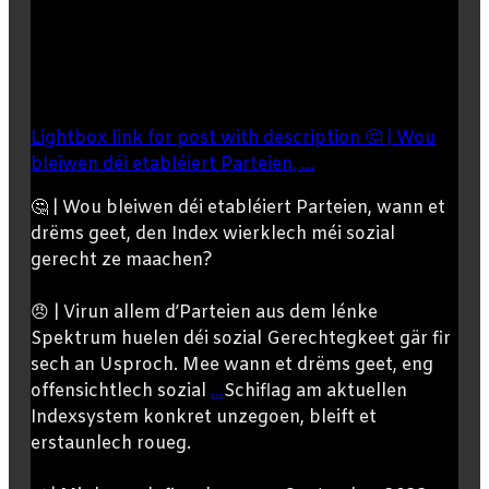
Lightbox link for post with description 🤔 | Wou
bleiwen déi etabléiert Parteien, ...
🤔 | Wou bleiwen déi etabléiert Parteien, wann et
drëms geet, den Index wierklech méi sozial
gerecht ze maachen?
😠 | Virun allem d’Parteien aus dem lénke
Spektrum huelen déi sozial Gerechtegkeet gär fir
sech an Usproch. Mee wann et drëms geet, eng
offensichtlech sozial
...
Schiflag am aktuellen
Indexsystem konkret unzegoen, bleift et
erstaunlech roueg.