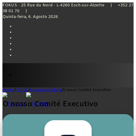
FOKUS - 25 Rue du Nord - L-4260 Esch-sur-Alzette | +352 27
38 01 70 |
Quinta-feira, 6. Agosto 2026
Facebook
X
YouTube
Instagram
Sidebar
Switch
skin
Menu
Home
/
FOKUS
/
A nossa estrutura
/
O nosso Comité Executivo
O nosso Comité Executivo
Switch