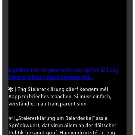
Lightbox link for post with description 🤯 | Eng
Steiererklärung däerf kengem méi...
🤯 | Eng Steiererklärung däerf kengem méi
Kappzerbrieches maachen! Si muss einfach,
verständlech an transparent sinn.
🍻| „Steiererklärung um Béierdeckel” ass e
Spréchwuert, dat virun allem an der däitscher
Politik bekannt gouf. Hannendrun stécht eng