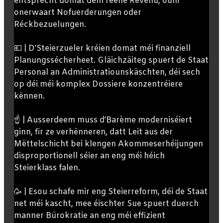
entsprécht domat dem reelle Revenu, ouni
onerwaart Nofuerderungen oder
Réckbezuelungen.
💶 | D’Steierzueler kréien domat méi finanziell
Planungssécherheet. Gläichzäiteg spuert de Staat
Personal an Administratiounskäschten, déi sech
op déi méi komplex Dossiere konzentréiere
kënnen.
☝️ | Ausserdeem muss d’Barème moderniséiert
ginn, fir ze verhënneren, datt Leit aus der
Mëttelschicht bei klengen Akommeserhéijungen
disproportionell séier an eng méi héich
Steierklass falen.
🥳 | Esou schafe mir eng Steierreform, déi de Staat
net méi kascht, mee éischter Sue spuert duerch
manner Bürokratie an eng méi effizient