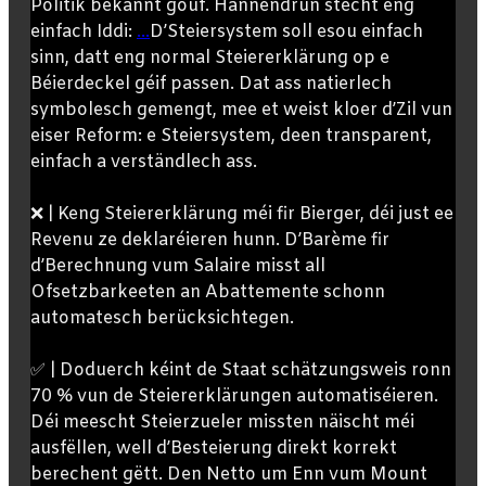
Politik bekannt gouf. Hannendrun stécht eng
einfach Iddi:
...
D’Steiersystem soll esou einfach
sinn, datt eng normal Steiererklärung op e
Béierdeckel géif passen. Dat ass natierlech
symbolesch gemengt, mee et weist kloer d’Zil vun
eiser Reform: e Steiersystem, deen transparent,
einfach a verständlech ass.
❌ | Keng Steiererklärung méi fir Bierger, déi just ee
Revenu ze deklaréieren hunn. D’Barème fir
d’Berechnung vum Salaire misst all
Ofsetzbarkeeten an Abattemente schonn
automatesch berücksichtegen.
✅ | Doduerch kéint de Staat schätzungsweis ronn
70 % vun de Steiererklärungen automatiséieren.
Déi meescht Steierzueler missten näischt méi
ausfëllen, well d’Besteierung direkt korrekt
berechent gëtt. Den Netto um Enn vum Mount