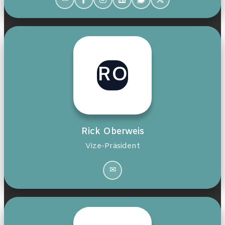
Os nossos estatutos
O nosso programa de base
RO
O nosso regulamento interno
Um Bols vun der Zäit
Rick Oberweis
Vize-Präsident
O podcast
✉
Blogue