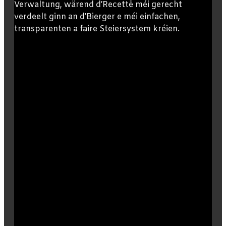
Verwaltung, wärend d’Recettë méi gerecht
verdeelt ginn an d’Bierger e méi einfachen,
transparenten a faire Steiersystem kréien.