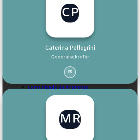
CP
Mídia
O que a imprensa diz sobre a FOKUS
Caterina Pellegrini
Generalsekretär
FOKUS nas redes sociais
✉
Comunicado de imprensa
Calendário
MR
Junta-te a nós