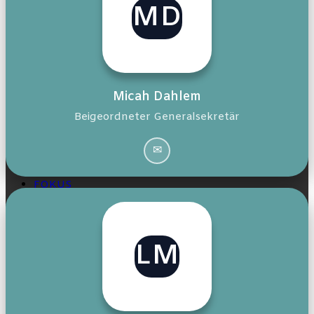
MD
skin
Micah Dahlem
Beigeordneter Generalsekretär
Página inicial
✉
FOKUS
Sobre nós
LM
Tribune Libre / Vamos falar sobre isso