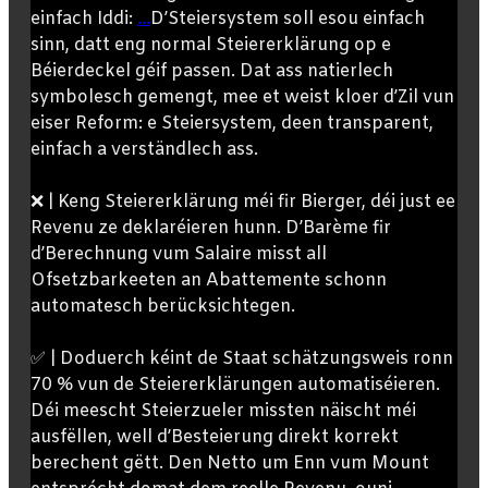
einfach Iddi:
...
D’Steiersystem soll esou einfach
sinn, datt eng normal Steiererklärung op e
Béierdeckel géif passen. Dat ass natierlech
symbolesch gemengt, mee et weist kloer d’Zil vun
eiser Reform: e Steiersystem, deen transparent,
einfach a verständlech ass.
❌ | Keng Steiererklärung méi fir Bierger, déi just ee
Revenu ze deklaréieren hunn. D’Barème fir
d’Berechnung vum Salaire misst all
Ofsetzbarkeeten an Abattemente schonn
automatesch berücksichtegen.
✅ | Doduerch kéint de Staat schätzungsweis ronn
70 % vun de Steiererklärungen automatiséieren.
Déi meescht Steierzueler missten näischt méi
ausfëllen, well d’Besteierung direkt korrekt
berechent gëtt. Den Netto um Enn vum Mount