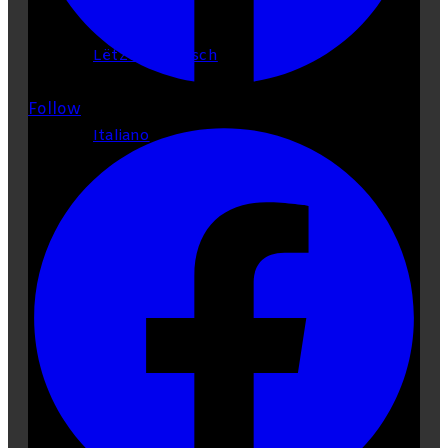
Lëtzebuergesch
Follow
Italiano
Pesquisar
por