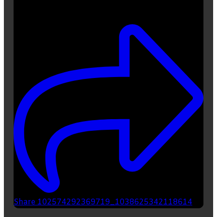
1
Share 102574292369719_1038625342118614