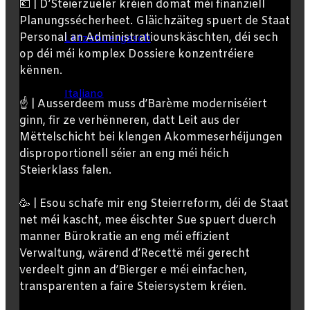
💶 | D’Steierzueler kréien domat méi finanziell
Planungssécherheet. Gläichzäiteg spuert de Staat
Personal an Administratiounskäschten, déi sech
Lëtzebuergesch
op déi méi komplex Dossiere konzentréiere
kënnen.
Italiano
☝️ | Ausserdeem muss d’Barème moderniséiert
ginn, fir ze verhënneren, datt Leit aus der
Mëttelschicht bei klengen Akommeserhéijungen
disproportionell séier an eng méi héich
Search
Steierklass falen.
🥳 | Esou schafe mir eng Steierreform, déi de Staat
for
net méi kascht, mee éischter Sue spuert duerch
manner Bürokratie an eng méi effizient
Verwaltung, wärend d’Recettë méi gerecht
verdeelt ginn an d’Bierger e méi einfachen,
transparenten a faire Steiersystem kréien.