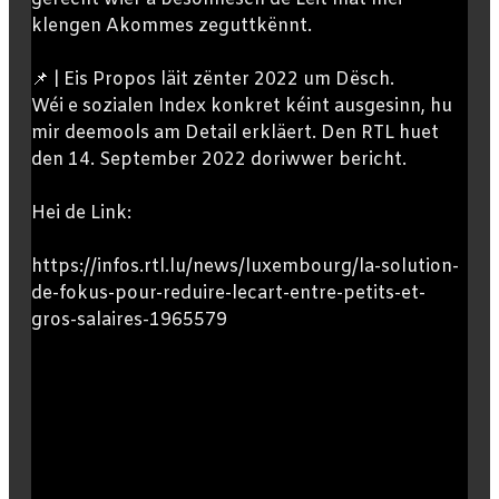
klengen Akommes zeguttkënnt.
📌 | Eis Propos läit zënter 2022 um Dësch.
Wéi e sozialen Index konkret kéint ausgesinn, hu
mir deemools am Detail erkläert. Den RTL huet
den 14. September 2022 doriwwer bericht.
Hei de Link:
https://infos.rtl.lu/news/luxembourg/la-solution-
de-fokus-pour-reduire-lecart-entre-petits-et-
gros-salaires-1965579