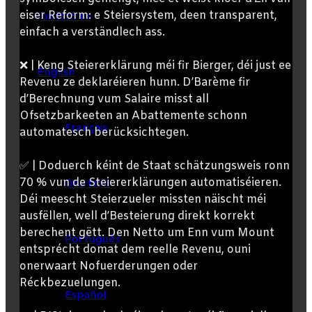
eiser Reform: e Steiersystem, deen transparent,
Contact us
einfach a verständlech ass.
❌ | Keng Steiererklärung méi fir Bierger, déi just ee
English
Revenu ze deklaréieren hunn. D’Barème fir
d’Berechnung vum Salaire misst all
Ofsetzbarkeeten an Abattemente schonn
Français
automatesch berücksichtegen.
✅ | Doduerch kéint de Staat schätzungsweis ronn
70 % vun de Steiererklärungen automatiséieren.
Deutsch
Déi meescht Steierzueler missten näischt méi
ausfëllen, well d’Besteierung direkt korrekt
berechent gëtt. Den Netto um Enn vum Mount
Português
entsprécht domat dem reelle Revenu, ouni
onerwaart Nofuerderungen oder
Réckbezuelungen.
Español