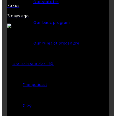
Our statutes
Fokus
3 days ago
Our basic program
Our rules of procedure
Um Bols vun der Zäit
The podcast
Blog