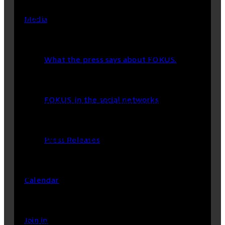
Media
What the press says about FOKUS.
FOKUS. in the social networks
Press Releases
Calendar
Join in