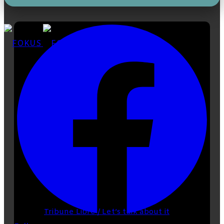
skin
Homepage
FOKUS
About us
Tribune Libre / Let’s talk about it