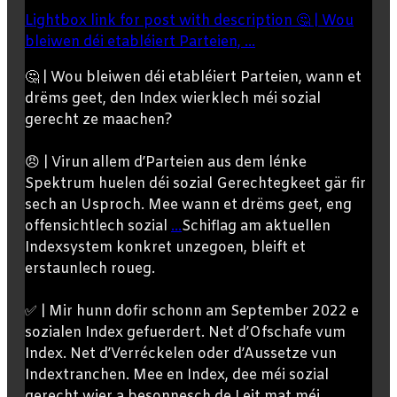
Lightbox link for post with description 🤔 | Wou
bleiwen déi etabléiert Parteien, ...
🤔 | Wou bleiwen déi etabléiert Parteien, wann et
drëms geet, den Index wierklech méi sozial
gerecht ze maachen?
😠 | Virun allem d’Parteien aus dem lénke
Spektrum huelen déi sozial Gerechtegkeet gär fir
sech an Usproch. Mee wann et drëms geet, eng
offensichtlech sozial
...
Schiflag am aktuellen
Indexsystem konkret unzegoen, bleift et
erstaunlech roueg.
✅ | Mir hunn dofir schonn am September 2022 e
sozialen Index gefuerdert. Net d’Ofschafe vum
Index. Net d’Verréckelen oder d’Aussetze vun
Indextranchen. Mee en Index, dee méi sozial
gerecht wier a besonnesch de Leit mat méi