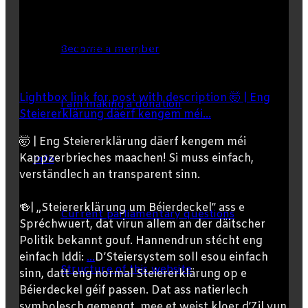
Become a member
Lightbox link for post with description 🤯 | Eng
I am making a donation
Steiererklärung däerf kengem méi...
🤯 | Eng Steiererklärung däerf kengem méi
Kappzerbrieches maachen! Si muss einfach,
Info
verständlech an transparent sinn.
🍻| „Steiererklärung um Béierdeckel” ass e
Current parliamentary questions
Spréchwuert, dat virun allem an der däitscher
Politik bekannt gouf. Hannendrun stécht eng
einfach Iddi:
...
D’Steiersystem soll esou einfach
Structure of this website
sinn, datt eng normal Steiererklärung op e
Béierdeckel géif passen. Dat ass natierlech
symbolesch gemengt, mee et weist kloer d’Zil vun