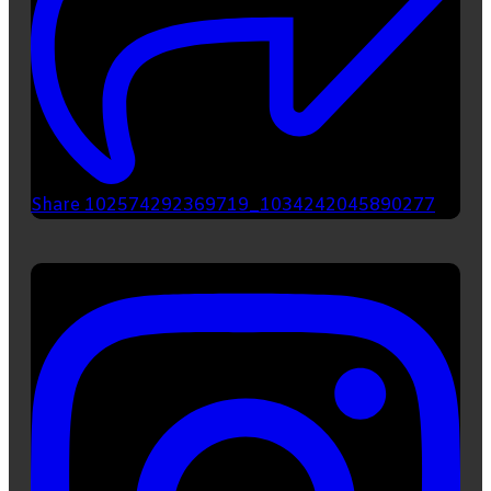
Share 102574292369719_1034242045890277