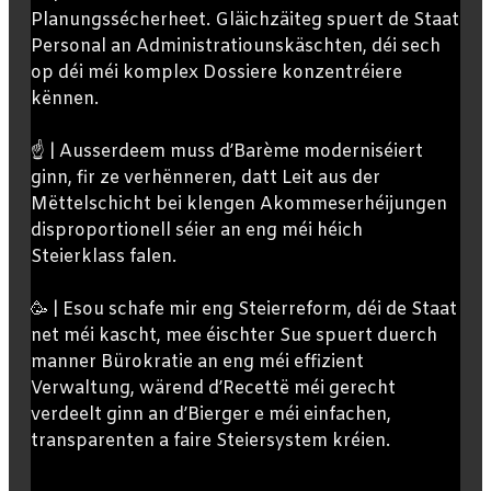
Planungssécherheet. Gläichzäiteg spuert de Staat
Personal an Administratiounskäschten, déi sech
op déi méi komplex Dossiere konzentréiere
kënnen.
☝️ | Ausserdeem muss d’Barème moderniséiert
ginn, fir ze verhënneren, datt Leit aus der
Mëttelschicht bei klengen Akommeserhéijungen
disproportionell séier an eng méi héich
Steierklass falen.
🥳 | Esou schafe mir eng Steierreform, déi de Staat
net méi kascht, mee éischter Sue spuert duerch
manner Bürokratie an eng méi effizient
Verwaltung, wärend d’Recettë méi gerecht
verdeelt ginn an d’Bierger e méi einfachen,
transparenten a faire Steiersystem kréien.