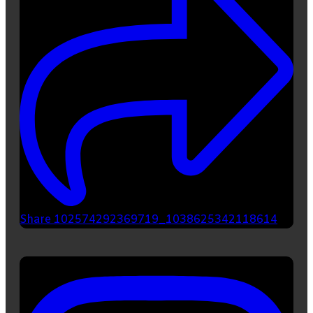
Share 102574292369719_1038625342118614