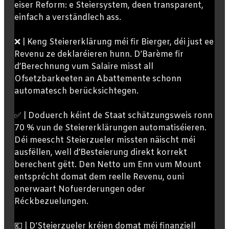
eiser Reform: e Steiersystem, deen transparent,
einfach a verständlech ass.
❌ | Keng Steiererklärung méi fir Bierger, déi just ee
Revenu ze deklaréieren hunn. D’Barème fir
d’Berechnung vum Salaire misst all
Ofsetzbarkeeten an Abattemente schonn
automatesch berücksichtegen.
✅ | Doduerch kéint de Staat schätzungsweis ronn
70 % vun de Steiererklärungen automatiséieren.
Déi meescht Steierzueler missten näischt méi
ausfëllen, well d’Besteierung direkt korrekt
berechent gëtt. Den Netto um Enn vum Mount
entsprécht domat dem reelle Revenu, ouni
onerwaart Nofuerderungen oder
Réckbezuelungen.
💶 | D’Steierzueler kréien domat méi finanziell