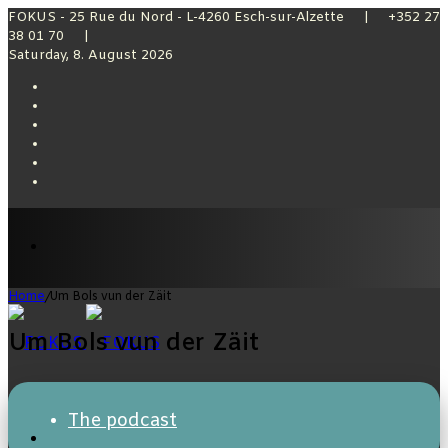
FOKUS - 25 Rue du Nord - L-4260 Esch-sur-Alzette | +352 27
38 01 70 |
Saturday, 8. August 2026
Facebook
X
YouTube
Instagram
Sidebar
Switch
skin
Menu
Home
/
Um Bols vun der Zäit
Um Bols vun der Zäit
The podcast
Switch