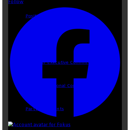
Follow
Position papers
Our structure
Our Executive Committee
Our National Committee
Party documents