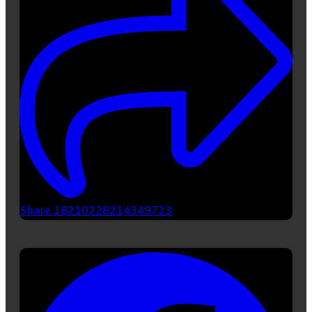
Share 18210228214349723