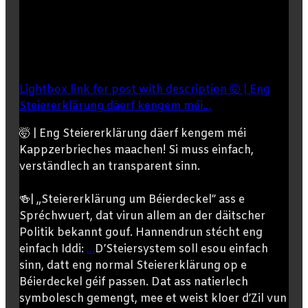
Lightbox link for post with description 🤯 | Eng
Steiererklärung däerf kengem méi...
🤯 | Eng Steiererklärung däerf kengem méi
Kappzerbrieches maachen! Si muss einfach,
verständlech an transparent sinn.
🍻| „Steiererklärung um Béierdeckel” ass e
Spréchwuert, dat virun allem an der däitscher
Politik bekannt gouf. Hannendrun stécht eng
einfach Iddi:
...
D’Steiersystem soll esou einfach
sinn, datt eng normal Steiererklärung op e
Béierdeckel géif passen. Dat ass natierlech
symbolesch gemengt, mee et weist kloer d’Zil vun