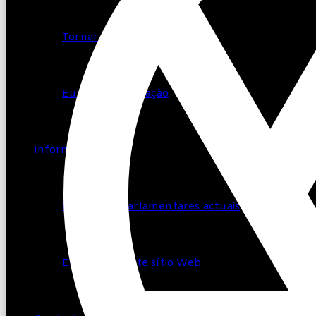
Tornar-se membro
Eu faço uma doação
Informação
Perguntas parlamentares actuais
Estrutura deste sítio Web