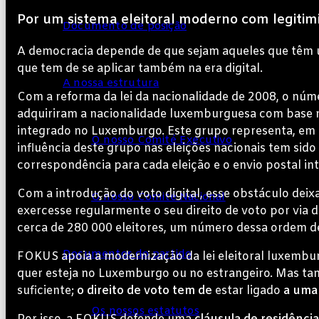
Por um sistema eleitoral moderno com legitim
Documento de posição
A democracia depende de que sejam aqueles que têm uma
que tem de se aplicar também na era digital.
A nossa estrutura
Com a reforma da lei da nacionalidade de 2008, o núm
adquiriram a nacionalidade luxemburguesa com base na
integrado no Luxemburgo. Este grupo representa, em
O nosso Comité Executivo
influência deste grupo nas eleições nacionais tem sid
correspondência para cada eleição e o envio postal i
Com a introdução do voto digital, esse obstáculo deix
O nosso Comité Nacional
exercesse regularmente o seu direito de voto por via dig
cerca de 280 000 eleitores, um número dessa ordem 
Documentos do partido
FOKUS apoia a modernização da lei eleitoral luxembur
quer esteja no Luxemburgo ou no estrangeiro. Mas tamb
suficiente;
o direito de voto tem de
estar ligado
a uma 
Os nossos estatutos