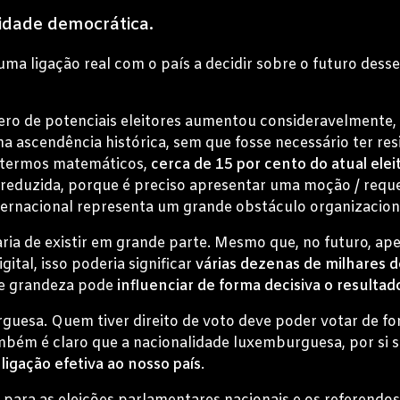
idade democrática.
 ligação real com o país a decidir sobre o futuro desse 
ero de potenciais eleitores aumentou consideravelmente,
 ascendência histórica, sem que fosse necessário ter res
 termos matemáticos,
cerca de 15 por cento do atual el
o reduzida, porque é preciso apresentar uma moção / requ
nternacional representa um grande obstáculo organizacion
aria de existir em grande parte. Mesmo que, no futuro, a
ital, isso poderia significar
várias dezenas de milhares d
de grandeza pode
influenciar de forma decisiva o resultad
guesa. Quem tiver direito de voto deve poder votar de f
ém é claro que a nacionalidade luxemburguesa, por si só,
ligação efetiva ao nosso país
.