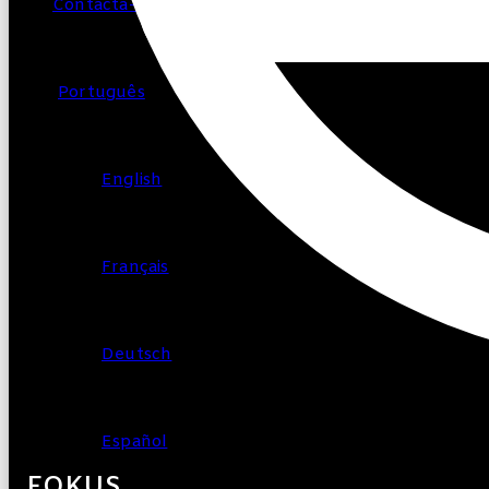
Contacta-nos
Português
English
Français
Deutsch
Español
FOKUS.