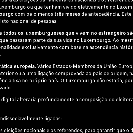
para as eleições parlamentares nacionais e os referendos
Luxemburgo ou que tenham vivido efetivamente no Lux
mburgo
com pelo menos
três meses
de antecedência. Este
isto nacional de pessoas.
de todos os luxemburgueses que vivem no estrangeiro
sã
 que passaram parte da sua vida no Luxemburgo. Ao mesmo
onalidade exclusivamente com base na ascendência histór
.
ática europeia
. Vários Estados-Membros da União Europe
nterior ou a uma ligação comprovada ao país de origem; n
ência fixa no próprio país. O Luxemburgo não estaria, por
vado.
o digital alteraria profundamente a composição do eleitora
indissociavelmente ligadas:
s eleições nacionais e os referendos, para garantir que o d