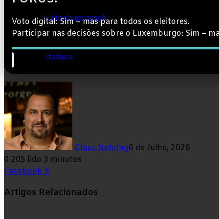
Lëtzebuergesch
Voto digital: Sim – mas para todos os eleitores.
Participar nas decisões sobre o Luxemburgo: Sim – ma
Italiano
Pesquisar
por
Claus Nehring
6 de Julho, 2026
0
205
lido 3 minutos
LinkedIn
Tumblr
Pinterest
Reddit
VKontakte
Partilhar
Imprimir
Facebook
X
Via
Artigos Relacionados
Email