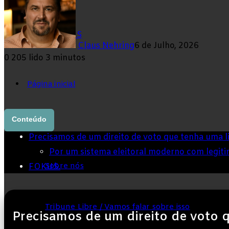
skin
Claus Nehring
6 de Julho, 2026
0
205
lido 3 minutos
Página inicial
Conteúdo
FOKUS
Precisamos de um direito de voto que tenha uma 
Por um sistema eleitoral moderno com legit
Sobre nós
FOKUS.
Tribune Libre / Vamos falar sobre isso
Precisamos de um direito de voto 