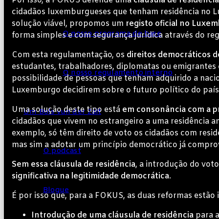
Por isso, a FOKUS defende uma
cláusula de residência
cidadãos luxemburgueses que tenham residência no 
solução viável, propomos um
registo oficial no Luxe
O nosso programa de base
forma simples e com segurança jurídica através do reg
Com esta regulamentação, os
direitos democráticos 
estudantes, trabalhadores, diplomatas ou emigrantes
O nosso regulamento interno
possibilidade de pessoas que tenham adquirido a naci
Luxemburgo decidirem sobre o futuro político do país
Uma solução deste tipo está
em consonância com a pr
Um Bols vun der Zäit
cidadãos que vivem no estrangeiro a uma residência a
exemplo, só têm direito de voto os cidadãos com resid
mas sim a adotar um princípio democrático já compro
O podcast
Sem essa cláusula de residência
, a introdução do vot
significativa na legitimidade democrática
.
Blogue
É por isso que, para a FOKUS, as duas reformas estão 
Introdução de uma cláusula de residência
para a