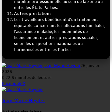
mobilité professionnelle au sein de la zone ou
entre les États Parties.
Autres prestations
Les travailleurs bénéficient d’un traitement
équitable concernant les allocations familiales,
l’assurance maladie, les indemnités de
licenciement et autres prestations sociales,
selon les dispositions nationales ou
harmonisées entre les Parties.
Jean-Marie Heyder
26 janvier
2026
0
22
6 minutes de lecture
Linkedin
Tumblr
Pinterest
Reddit
VKontakte
Partager
Imprimer
Facebook
X
par
email
Jean-Marie Heyder