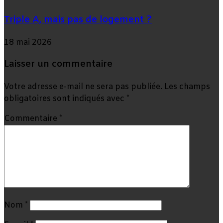
Triple A, mais pas de logement ?
18 mai 2026
Laisser un commentaire
Votre adresse e-mail ne sera pas publiée.
Les champs
obligatoires sont indiqués avec
*
Commentaire
*
Nom
*