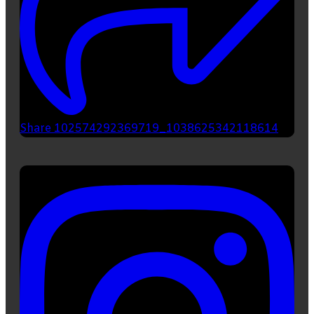
Share 102574292369719_1038625342118614