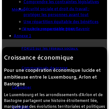
Comprendre les contraintes législatives
Sécurité sociale et droit du travail :
Médias
protéger les personnes avant tout
Une répartition équitable des bénéfices
Un choix responsable pour l'avenir
Ce que la presse dit de FOKUS.
Annexe 1
FOKUS sur les réseaux sociaux.
Croissance économique
Communiqués de presse
Pour une coopération économique lucide et
ambitieuse entre le Luxembourg, Arlon et
Bastogne
Calendrier
Le Luxembourg et les arrondissements d’Arlon et de
Bastogne partagent une histoire étroitement liée,
marquée par des évolutions territoriales et politiques
Participer