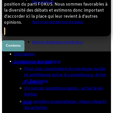
Nos statuts
position du parti FOKUS. Nous sommes favorables à
la diversité des débats et estimons donc important
d’accorder ici la place qui leur revient à d’autres
Notre programme de base
opinions.
Notre règlement intérieur
Contenu
Disclaimer
Croissance économique
Um Bols vun der Zäit
Pour une coopération économique lucide
et ambitieuse entre le Luxembourg, Arlon
et Bastogne
Le podcast
Un succès luxembourgeois… arrivé à ses
limites
Une solution pragmatique : mieux répartir
Blog
les activités