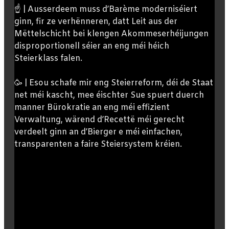
☝️ | Ausserdeem muss d’Barème moderniséiert
ginn, fir ze verhënneren, datt Leit aus der
Mëttelschicht bei klengen Akommeserhéijungen
disproportionell séier an eng méi héich
Steierklass falen.
🥳 | Esou schafe mir eng Steierreform, déi de Staat
net méi kascht, mee éischter Sue spuert duerch
manner Bürokratie an eng méi effizient
Verwaltung, wärend d’Recettë méi gerecht
verdeelt ginn an d’Bierger e méi einfachen,
transparenten a faire Steiersystem kréien.