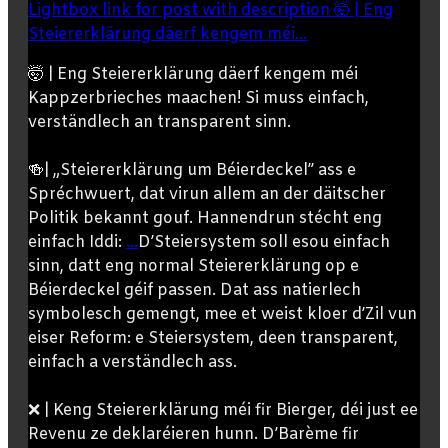
Lightbox link for post with description 🤯 | Eng
Steiererklärung däerf kengem méi...
🤯 | Eng Steiererklärung däerf kengem méi
Kappzerbrieches maachen! Si muss einfach,
verständlech an transparent sinn.
🍻| „Steiererklärung um Béierdeckel” ass e
Spréchwuert, dat virun allem an der däitscher
Politik bekannt gouf. Hannendrun stécht eng
einfach Iddi:
...
D’Steiersystem soll esou einfach
sinn, datt eng normal Steiererklärung op e
Béierdeckel géif passen. Dat ass natierlech
symbolesch gemengt, mee et weist kloer d’Zil vun
eiser Reform: e Steiersystem, deen transparent,
einfach a verständlech ass.
❌ | Keng Steiererklärung méi fir Bierger, déi just ee
Revenu ze deklaréieren hunn. D’Barème fir