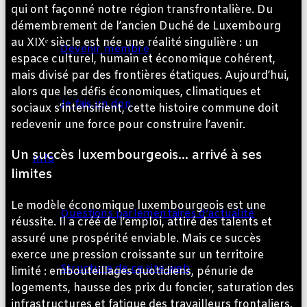
qui ont façonné notre région transfrontalière. Du
démembrement de l’ancien Duché de Luxembourg
au XIXᵉ siècle est née une réalité singulière : un
Devenir membre
espace culturel, humain et économique cohérent,
mais divisé par des frontières étatiques. Aujourd’hui,
alors que les défis économiques, climatiques et
Je fais un don
sociaux s’intensifient, cette histoire commune doit
redevenir une force pour construire l’avenir.
Un succès luxembourgeois… arrivé à ses
Info
limites
Le modèle économique luxembourgeois est une
Questions parlementaires d’actualité
réussite. Il a créé de l’emploi, attiré des talents et
assuré une prospérité enviable. Mais ce succès
exerce une pression croissante sur un territoire
Structure de ce site web
limité : embouteillages quotidiens, pénurie de
logements, hausse des prix du foncier, saturation des
infrastructures et fatigue des travailleurs frontaliers.