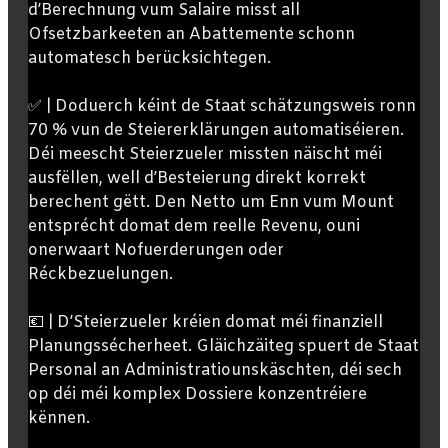
d’Berechnung vum Salaire misst all
Ofsetzbarkeeten an Abattemente schonn
automatesch berücksichtegen.
✅ | Doduerch kéint de Staat schätzungsweis ronn
70 % vun de Steiererklärungen automatiséieren.
Déi meescht Steierzueler missten näischt méi
ausfëllen, well d’Besteierung direkt korrekt
berechent gëtt. Den Netto um Enn vum Mount
entsprécht domat dem reelle Revenu, ouni
onerwaart Nofuerderungen oder
Réckbezuelungen.
💶 | D’Steierzueler kréien domat méi finanziell
Planungssécherheet. Gläichzäiteg spuert de Staat
Personal an Administratiounskäschten, déi sech
op déi méi komplex Dossiere konzentréiere
kënnen.